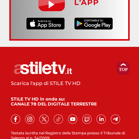
L’APP
Scarica l'app di STILE TV HD
STILE TV HD in onda su:
CANALE 78 DEL DIGITALE TERRESTRE
Testata iscritta nel Registro della Stampa presso il Tribunale di
Salerno al n. 34/2009