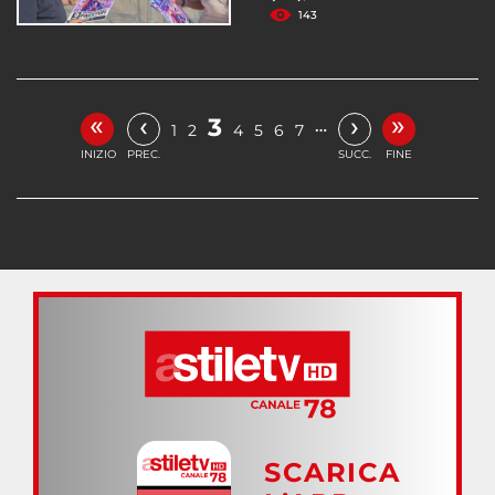
143
«
»
‹
›
3
…
1
2
4
5
6
7
INIZIO
PREC.
SUCC.
FINE
SCARICA