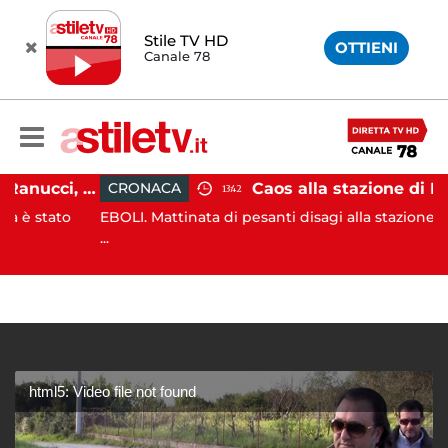
Stile TV HD
OTTIENI
Canale 78
Attentato a Sigfrido Ranucci, arrestato Walter Lavitola
CRONACA
13:42
tato
EBOLI. Mattinata di pesanti disagi alla stazione ferrovia
...
html5: Video file not found