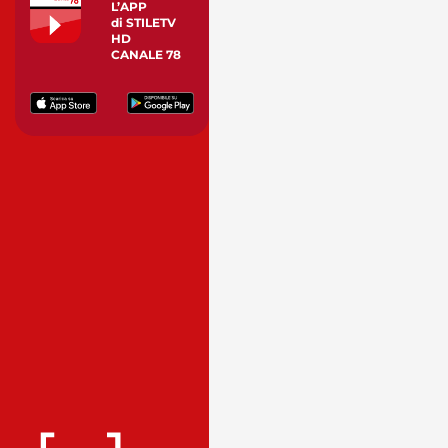
L’APP
di STILETV
HD
CANALE 78