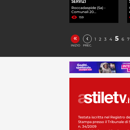
SERVIZI
Roccadaspide (Sa) -
Comunali 20...
159
«
‹
5
1
2
3
4
6
7
INIZIO
PREC.
Testata iscritta nel Registro de
Stampa presso il Tribunale di 
n. 34/2009