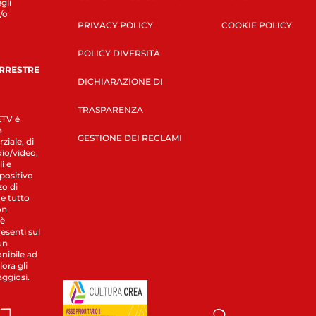
gli
/o
PRIVACY POLICY
COOKIE POLICY
POLICY DIVERSITÀ
ERRESTRE
DICHIARAZIONE DI
TRASPARENZA
LETV è
a
GESTIONE DEI RECLAMI
ziale, di
dio/video,
i e
spositivo
zo di
 e tutto
on
 è
esenti sul
un
nibile ad
ora gli
aggiosi.