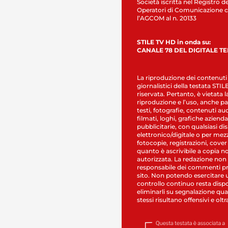
Società iscritta nel Registro de
Operatori di Comunicazione c
l’AGCOM al n. 20133
STILE TV HD in onda su:
CANALE 78 DEL DIGITALE T
La riproduzione dei contenuti
giornalistici della testata STI
riservata. Pertanto, è vietata l
riproduzione e l’uso, anche par
testi, fotografie, contenuti au
filmati, loghi, grafiche aziendal
pubblicitarie, con qualsiasi di
elettronico/digitale o per mez
fotocopie, registrazioni, cover
quanto è ascrivibile a copia n
autorizzata. La redazione non
responsabile dei commenti pr
sito. Non potendo esercitare 
controllo continuo resta dispo
eliminarli su segnalazione qual
stessi risultano offensivi e oltr