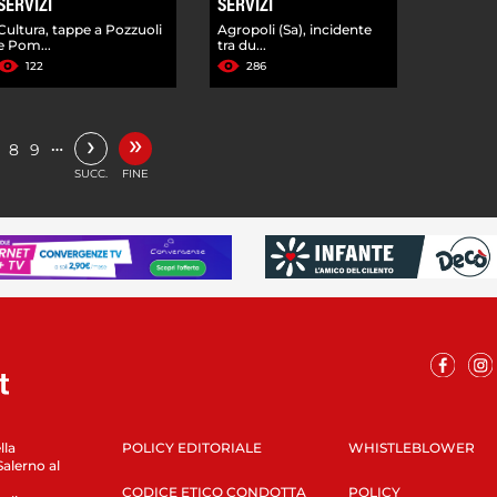
SERVIZI
SERVIZI
Cultura, tappe a Pozzuoli
Agropoli (Sa), incidente
e Pom...
tra du...
122
286
»
›
…
8
9
SUCC.
FINE
lla
POLICY EDITORIALE
WHISTLEBLOWER
Salerno al
CODICE ETICO CONDOTTA
POLICY