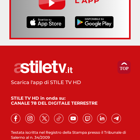
L’APP
Scarica l'app di STILE TV HD
STILE TV HD in onda su:
CANALE 78 DEL DIGITALE TERRESTRE
Testata iscritta nel Registro della Stampa presso il Tribunale di
Salerno al n. 34/2009