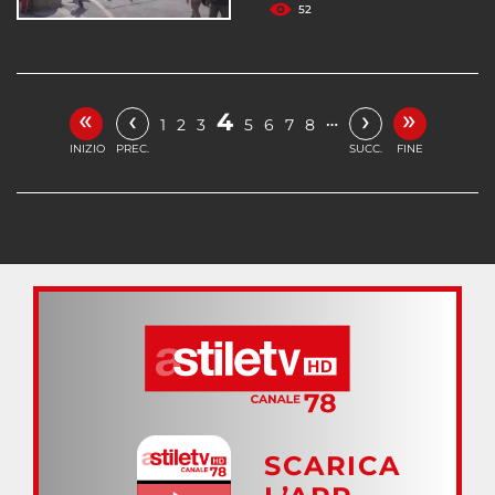
52
«
»
‹
›
4
…
1
2
3
5
6
7
8
INIZIO
PREC.
SUCC.
FINE
SCARICA