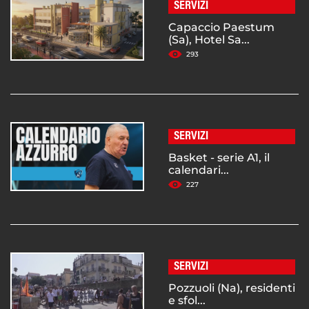
SERVIZI
Capaccio Paestum
(Sa), Hotel Sa...
293
SERVIZI
Basket - serie A1, il
calendari...
227
SERVIZI
Pozzuoli (Na), residenti
e sfol...