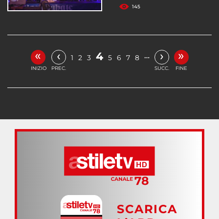
145
«
»
‹
›
4
…
1
2
3
5
6
7
8
INIZIO
PREC.
SUCC.
FINE
SCARICA