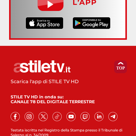
L’APP
Scarica l'app di STILE TV HD
STILE TV HD in onda su:
CANALE 78 DEL DIGITALE TERRESTRE
Testata iscritta nel Registro della Stampa presso il Tribunale di
Salerno al n. 34/2009