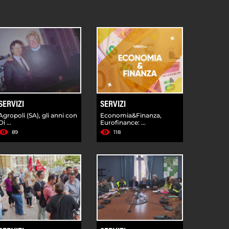
SERVIZI
SERVIZI
Agropoli (SA), gli anni con
Economia&Finanza,
Di ...
Eurofinance: ...
89
118