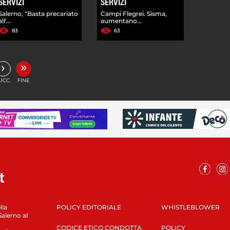
SERVIZI
SERVIZI
Salerno, "Basta precariato
Campi Flegrei. Sisma,
all'...
aumentano...
83
63
»
›
UCC.
FINE
lla
POLICY EDITORIALE
WHISTLEBLOWER
Salerno al
CODICE ETICO CONDOTTA
POLICY