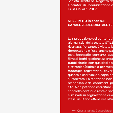
Società iscritta nel Registro de
Operatori di Comunicazione c
l’AGCOM al n. 20133
STILE TV HD in onda su:
CANALE 78 DEL DIGITALE T
La riproduzione dei contenuti
giornalistici della testata STI
riservata. Pertanto, è vietata l
riproduzione e l’uso, anche par
testi, fotografie, contenuti au
filmati, loghi, grafiche aziendal
pubblicitarie, con qualsiasi di
elettronico/digitale o per mez
fotocopie, registrazioni, cover
quanto è ascrivibile a copia n
autorizzata. La redazione non
responsabile dei commenti pr
sito. Non potendo esercitare 
controllo continuo resta dispo
eliminarli su segnalazione qual
stessi risultano offensivi e oltr