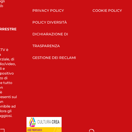
gli
/o
PRIVACY POLICY
COOKIE POLICY
POLICY DIVERSITÀ
ERRESTRE
DICHIARAZIONE DI
TRASPARENZA
LETV è
a
GESTIONE DEI RECLAMI
ziale, di
dio/video,
i e
spositivo
zo di
 e tutto
on
 è
esenti sul
un
nibile ad
ora gli
aggiosi.