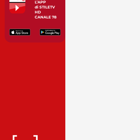
L’APP
di STILETV
HD
CANALE 78