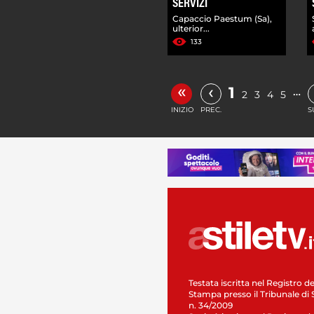
SERVIZI
Capaccio Paestum (Sa),
ulterior...
133
«
‹
1
…
2
3
4
5
INIZIO
PREC.
S
Testata iscritta nel Registro de
Stampa presso il Tribunale di 
n. 34/2009