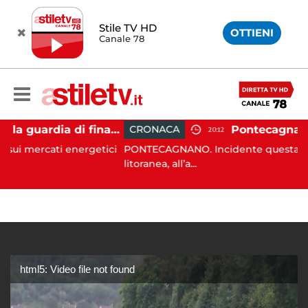
Stile TV HD
OTTIENI
Canale 78
Carburanti, la guardia di finanza rafforza i controlli: sequestri e denunce anche a Napoli
CRONACA
20:12
ati energetici
PONTECAGNANO. Incidente questa mattina sul
litoranea, all’a...
html5: Video file not found