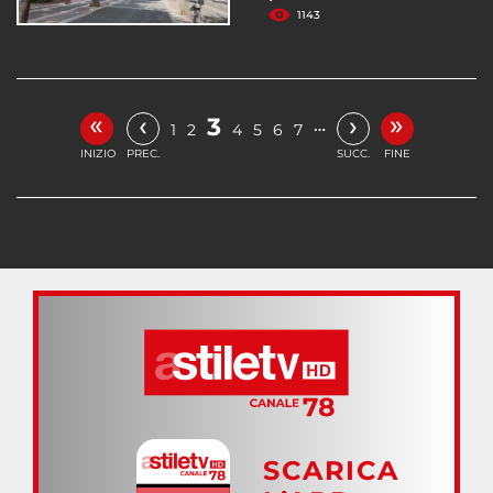
1143
«
»
‹
›
3
…
1
2
4
5
6
7
INIZIO
PREC.
SUCC.
FINE
SCARICA