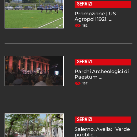
SERVIZI
Promozione | US
Agropoli 1921. ...
182
SERVIZI
Parchi Archeologici di
Paestum ...
157
SERVIZI
Salerno, Avella: "Verde
pubblic...