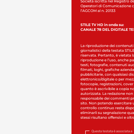
Società iscritta nel Registro de
Operatori di Comunicazione c
l’AGCOM al n. 20133
STILE TV HD in onda su:
CANALE 78 DEL DIGITALE T
La riproduzione dei contenuti
giornalistici della testata STI
riservata. Pertanto, è vietata l
riproduzione e l’uso, anche par
testi, fotografie, contenuti au
filmati, loghi, grafiche aziendal
pubblicitarie, con qualsiasi di
elettronico/digitale o per mez
fotocopie, registrazioni, cover
quanto è ascrivibile a copia n
autorizzata. La redazione non
responsabile dei commenti pr
sito. Non potendo esercitare 
controllo continuo resta dispo
eliminarli su segnalazione qual
stessi risultano offensivi e oltr