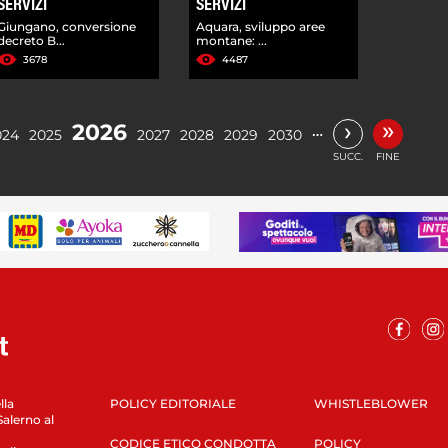
SERVIZI
SERVIZI
Giungano, conversione
Aquara, sviluppo aree
decreto B...
montane: ...
3678
4487
»
›
2026
…
024
2025
2027
2028
2029
2030
SUCC.
FINE
lla
POLICY EDITORIALE
WHISTLEBLOWER
Salerno al
CODICE ETICO CONDOTTA
POLICY