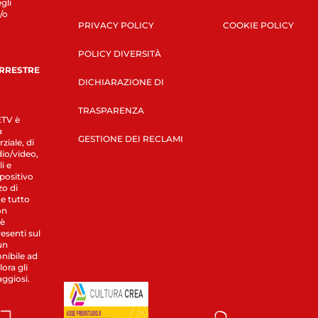
gli
/o
PRIVACY POLICY
COOKIE POLICY
POLICY DIVERSITÀ
ERRESTRE
DICHIARAZIONE DI
TRASPARENZA
LETV è
a
GESTIONE DEI RECLAMI
ziale, di
dio/video,
i e
spositivo
zo di
 e tutto
on
 è
esenti sul
un
nibile ad
ora gli
aggiosi.