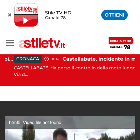
Stile TV HD
OTTIENI
Canale 78
Ischia, pusher sorpreso in spiaggia da carabinieri in Vespa
Castellabate, incidente in moto: 27enne in ospedale
CRONACA
05:42
CASTELLABATE. Ha perso il controllo della moto lungo la
Via d...
html5: Video file not found