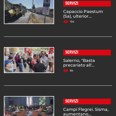
SERVIZI
Capaccio Paestum
(Sa), ulterior...
134
SERVIZI
Salerno, "Basta
precariato all'...
84
SERVIZI
Campi Flegrei. Sisma,
aumentano...