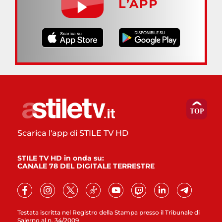
L’APP
Scarica l'app di STILE TV HD
STILE TV HD in onda su:
CANALE 78 DEL DIGITALE TERRESTRE
Testata iscritta nel Registro della Stampa presso il Tribunale di
Salerno al n. 34/2009