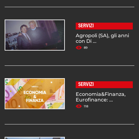
SERVIZI
Agropoli (SA), gli anni
con Di ...
89
SERVIZI
Economia&Finanza,
Eurofinance: ...
118