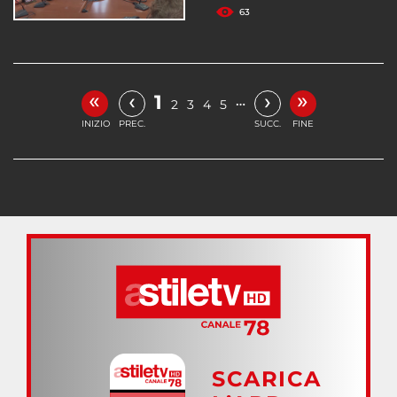
63
«
»
‹
›
1
…
2
3
4
5
INIZIO
PREC.
SUCC.
FINE
SCARICA