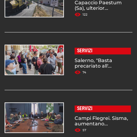
Capaccio Paestum
(Sa), ulterior...
122
SERVIZI
Salerno, "Basta
precariato all'...
74
SERVIZI
Campi Flegrei. Sisma,
aumentano...
57