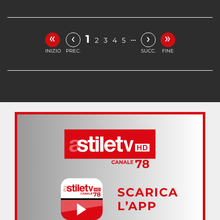
«
»
‹
›
1
…
2
3
4
5
INIZIO
PREC.
SUCC.
FINE
SCARICA
L’APP