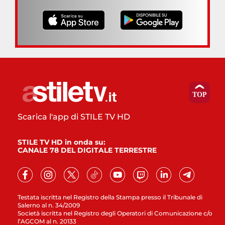
Scarica l'app di STILE TV HD
STILE TV HD in onda su:
CANALE 78 DEL DIGITALE TERRESTRE
Testata iscritta nel Registro della Stampa presso il Tribunale di
Salerno al n. 34/2009
Società iscritta nel Registro degli Operatori di Comunicazione c/o
l’AGCOM al n. 20133