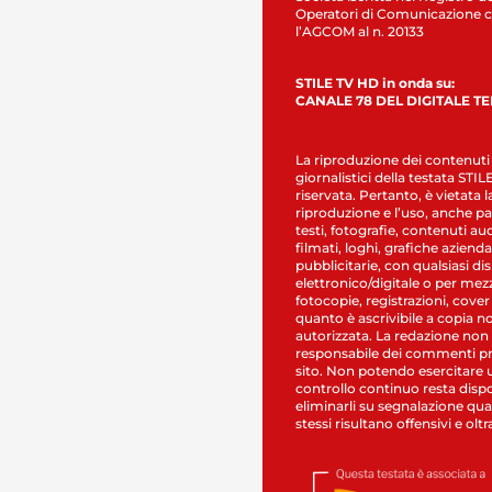
Operatori di Comunicazione c
l’AGCOM al n. 20133
STILE TV HD in onda su:
CANALE 78 DEL DIGITALE T
La riproduzione dei contenuti
giornalistici della testata STI
riservata. Pertanto, è vietata l
riproduzione e l’uso, anche par
testi, fotografie, contenuti au
filmati, loghi, grafiche aziendal
pubblicitarie, con qualsiasi di
elettronico/digitale o per mez
fotocopie, registrazioni, cover
quanto è ascrivibile a copia n
autorizzata. La redazione non
responsabile dei commenti pr
sito. Non potendo esercitare 
controllo continuo resta dispo
eliminarli su segnalazione qual
stessi risultano offensivi e oltr