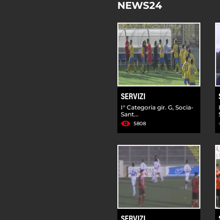
NEWS24
SERVIZI
I° Categoria gir. G, Socia-
Sant...
5808
SERVIZI