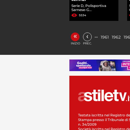
Serie D, Polisportiva
Sarnese-G...
5534
«
‹
…
1961
1962
19
INIZIO
PREC.
Testata iscritta nel Registro de
Stampa presso il Tribunale di 
n. 34/2009
Società iscritta nel Registro de