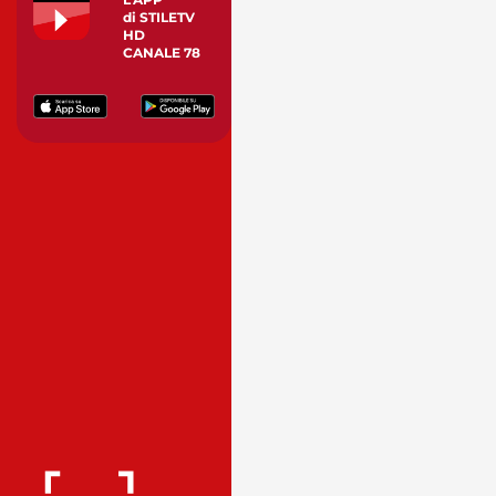
di STILETV
HD
CANALE 78