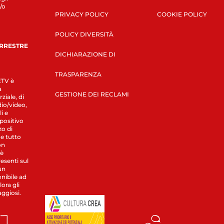
/o
PRIVACY POLICY
COOKIE POLICY
POLICY DIVERSITÀ
ERRESTRE
DICHIARAZIONE DI
TRASPARENZA
LETV è
a
GESTIONE DEI RECLAMI
ziale, di
dio/video,
i e
spositivo
zo di
 e tutto
on
 è
esenti sul
un
nibile ad
ora gli
aggiosi.