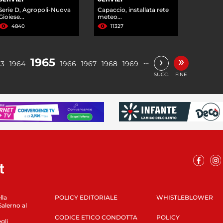
Serie D, Agropoli-Nuova
Capaccio, installata rete
Gioiese...
meteo...
4840
11327
»
›
1965
…
63
1964
1966
1967
1968
1969
SUCC.
FINE
lla
POLICY EDITORIALE
WHISTLEBLOWER
Salerno al
CODICE ETICO CONDOTTA
POLICY
gli