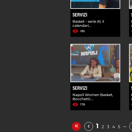
SERVIZI
Basket - serie A1, il
calendari...
185
SERVIZI
Napoli Women Basket,
Bocchetti:...
178
«
‹
1
…
2
3
4
5