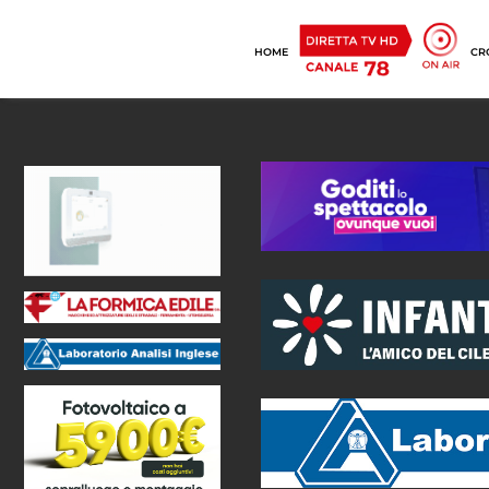
HOME
CR