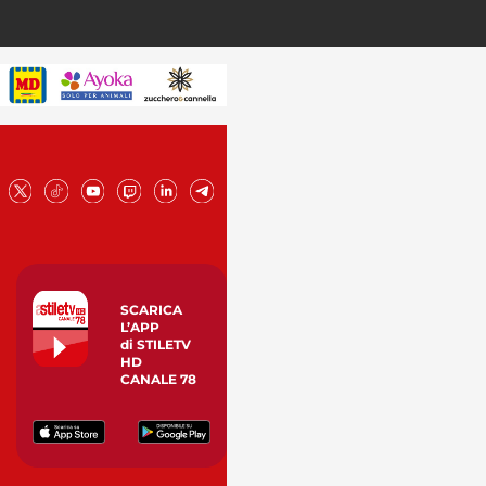
SCARICA
L’APP
di STILETV
HD
CANALE 78