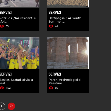
SERVIZI
SERVIZI
Pozzuoli (Na), residenti e
Battipaglia (Sa), Youth
sfol...
Summer ...
35
47
SERVIZI
SERVIZI
Basket. Scafati, al via la
Parchi Archeologici di
sest...
Paestum ...
1152
86
»
›