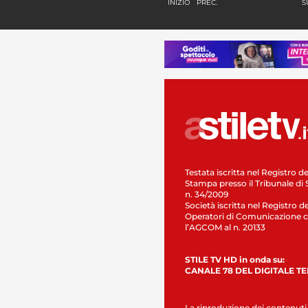
INIZIO
PREC.
S
Testata iscritta nel Registro de
Stampa presso il Tribunale di 
n. 34/2009
Società iscritta nel Registro de
Operatori di Comunicazione c
l’AGCOM al n. 20133
STILE TV HD in onda su:
CANALE 78 DEL DIGITALE T
La riproduzione dei contenuti