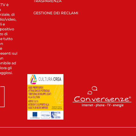
TRASPARENZA
LETV è
a
GESTIONE DEI RECLAMI
ziale, di
dio/video,
i e
spositivo
zo di
 e tutto
on
 è
esenti sul
un
nibile ad
ora gli
aggiosi.