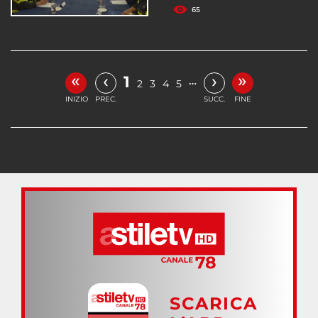
65
«
»
‹
›
1
…
2
3
4
5
INIZIO
PREC.
SUCC.
FINE
SCARICA