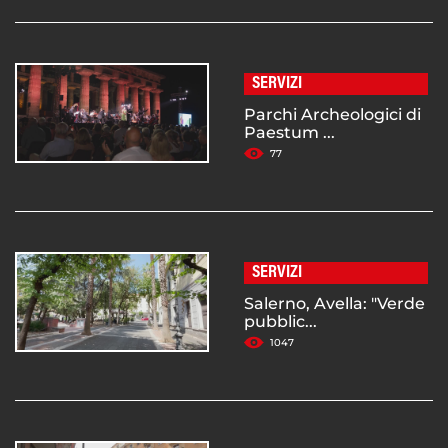
SERVIZI
Parchi Archeologici di
Paestum ...
77
SERVIZI
Salerno, Avella: "Verde
pubblic...
1047