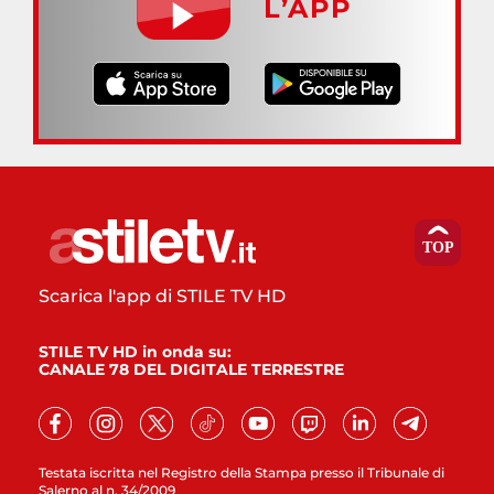
L’APP
Scarica l'app di STILE TV HD
STILE TV HD in onda su:
CANALE 78 DEL DIGITALE TERRESTRE
Testata iscritta nel Registro della Stampa presso il Tribunale di
Salerno al n. 34/2009