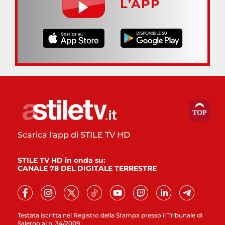
L’APP
Scarica l'app di STILE TV HD
STILE TV HD in onda su:
CANALE 78 DEL DIGITALE TERRESTRE
Testata iscritta nel Registro della Stampa presso il Tribunale di
Salerno al n. 34/2009