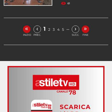
61
«
»
‹
›
1
…
2
3
4
5
INIZIO
PREC.
SUCC.
FINE
SCARICA