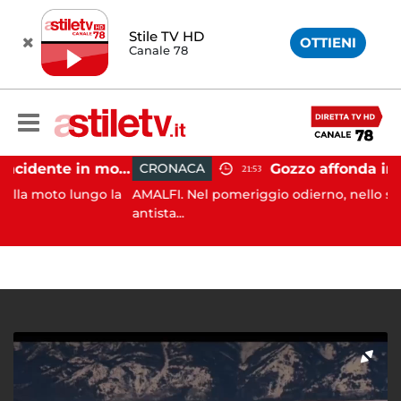
Stile TV HD
OTTIENI
Canale 78
Castellabate, incidente in moto: 27enne in ospedale
CRONACA
21:53
o lungo la
AMALFI. Nel pomeriggio odierno, nello specchio 
antista...