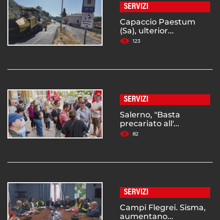
SERVIZI
Capaccio Paestum
(Sa), ulterior...
123
SERVIZI
Salerno, "Basta
precariato all'...
82
SERVIZI
Campi Flegrei. Sisma,
aumentano...