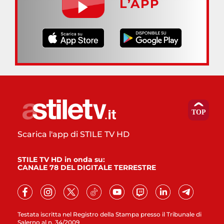
L’APP
Scarica l'app di STILE TV HD
STILE TV HD in onda su:
CANALE 78 DEL DIGITALE TERRESTRE
Testata iscritta nel Registro della Stampa presso il Tribunale di
Salerno al n. 34/2009