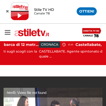
Stile TV HD
OTTIENI
Canale 78
Castellabate, barca di 12 metri resta incastrata sugli scogli: salvate 9 persone
CRONACA
15:19
scogli con la
CASTELLABATE. Agente spintonato da un automob
quale ...
html5: Video file not found