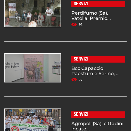
SERVIZI
Perdifumo (Sa).
Vatolla, Premio...
92
SERVIZI
Bcc Capaccio
Paestum e Serino, ...
77
SERVIZI
Agropoli (Sa), cittadini
incate...