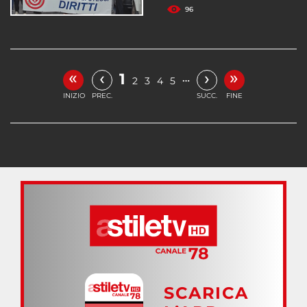
96
«
»
‹
›
1
…
2
3
4
5
INIZIO
PREC.
SUCC.
FINE
SCARICA