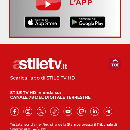
L’APP
Scarica l'app di STILE TV HD
STILE TV HD in onda su:
CANALE 78 DEL DIGITALE TERRESTRE
Testata iscritta nel Registro della Stampa presso il Tribunale di
Salerno al n. 34/2009