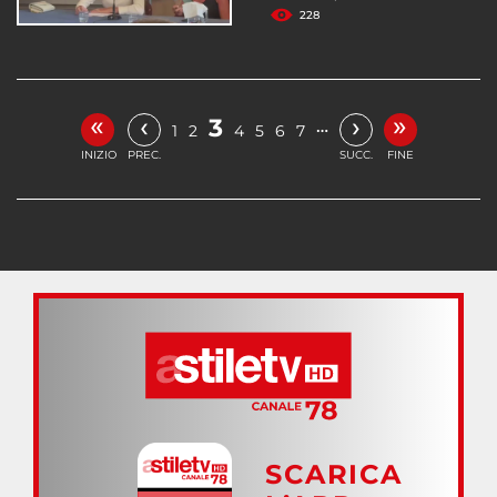
228
«
»
‹
›
3
…
1
2
4
5
6
7
INIZIO
PREC.
SUCC.
FINE
SCARICA