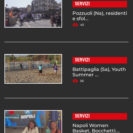
SERVIZI
Pozzuoli (Na), residenti
e sfol...
45
SERVIZI
Battipaglia (Sa), Youth
Summer ...
56
SERVIZI
Napoli Women
Basket, Bocchetti:...