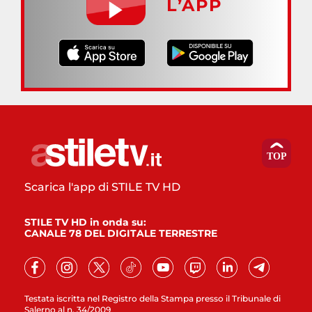
L’APP
Scarica l'app di STILE TV HD
STILE TV HD in onda su:
CANALE 78 DEL DIGITALE TERRESTRE
Testata iscritta nel Registro della Stampa presso il Tribunale di
Salerno al n. 34/2009