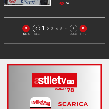
96
«
»
‹
›
1
…
2
3
4
5
INIZIO
PREC.
SUCC.
FINE
SCARICA