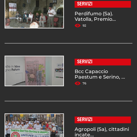
SERVIZI
Perdifumo (Sa).
Vatolla, Premio...
92
SERVIZI
Bcc Capaccio
Paestum e Serino, ...
76
SERVIZI
Agropoli (Sa), cittadini
incate...