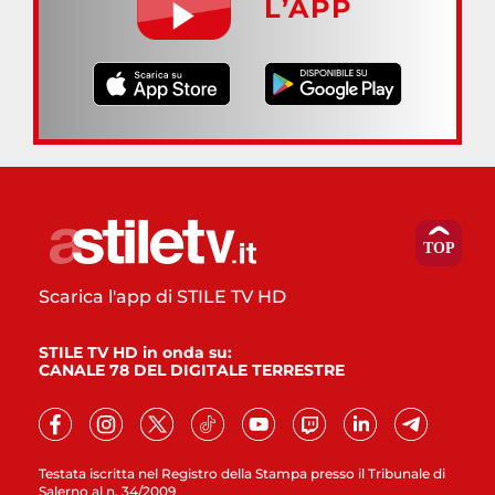
L’APP
Scarica l'app di STILE TV HD
STILE TV HD in onda su:
CANALE 78 DEL DIGITALE TERRESTRE
Testata iscritta nel Registro della Stampa presso il Tribunale di
Salerno al n. 34/2009