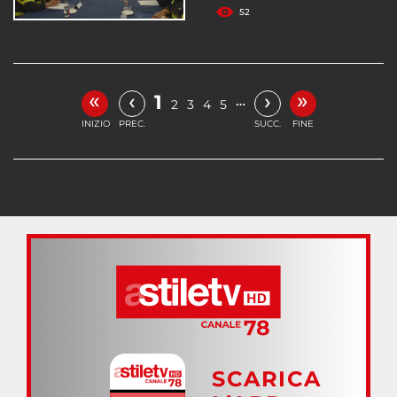
52
«
»
‹
›
1
…
2
3
4
5
INIZIO
PREC.
SUCC.
FINE
SCARICA