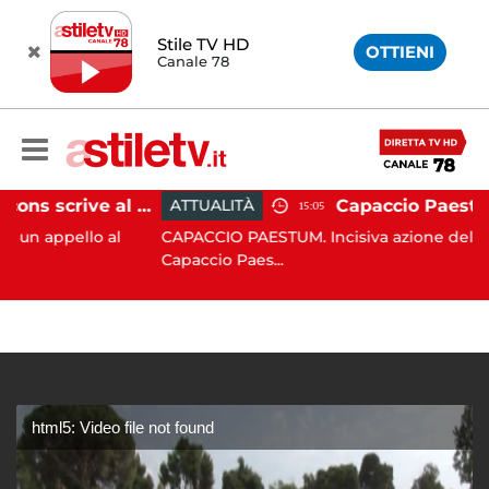
Stile TV HD
OTTIENI
Canale 78
Paestum, Codacons scrive al ministro Giuli: "Rilanciare scavi dell'Anfiteatro nell'area archeologica"
ATTUALITÀ
15:05
llo al
CAPACCIO PAESTUM. Incisiva azione del Comune d
Capaccio Paes...
html5: Video file not found