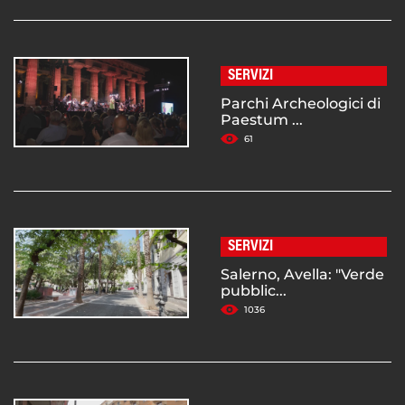
SERVIZI
Parchi Archeologici di
Paestum ...
61
SERVIZI
Salerno, Avella: "Verde
pubblic...
1036