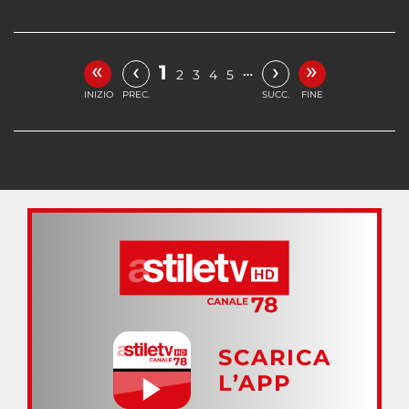
«
»
‹
›
1
…
2
3
4
5
INIZIO
PREC.
SUCC.
FINE
SCARICA
L’APP