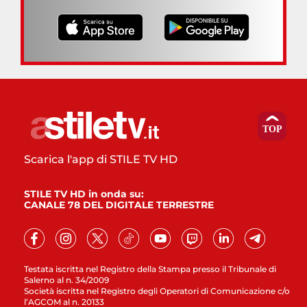
Scarica l'app di STILE TV HD
STILE TV HD in onda su:
CANALE 78 DEL DIGITALE TERRESTRE
Testata iscritta nel Registro della Stampa presso il Tribunale di
Salerno al n. 34/2009
Società iscritta nel Registro degli Operatori di Comunicazione c/o
l’AGCOM al n. 20133