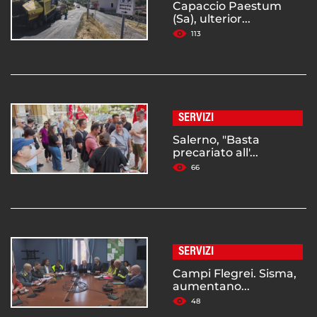
Capaccio Paestum
(Sa), ulterior...
113
SERVIZI
Salerno, "Basta
precariato all'...
66
SERVIZI
Campi Flegrei. Sisma,
aumentano...
48