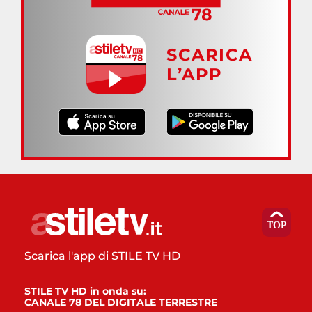
SCARICA
L’APP
Scarica l'app di STILE TV HD
STILE TV HD in onda su:
CANALE 78 DEL DIGITALE TERRESTRE