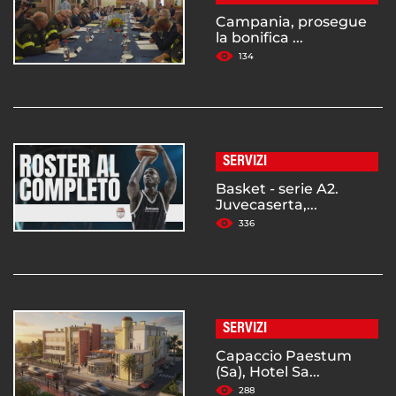
Campania, prosegue
la bonifica ...
134
SERVIZI
Basket - serie A2.
Juvecaserta,...
336
SERVIZI
Capaccio Paestum
(Sa), Hotel Sa...
288