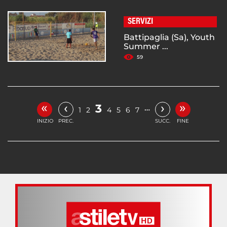
SERVIZI
Battipaglia (Sa), Youth
Summer ...
59
«
»
‹
›
3
…
1
2
4
5
6
7
INIZIO
PREC.
SUCC.
FINE