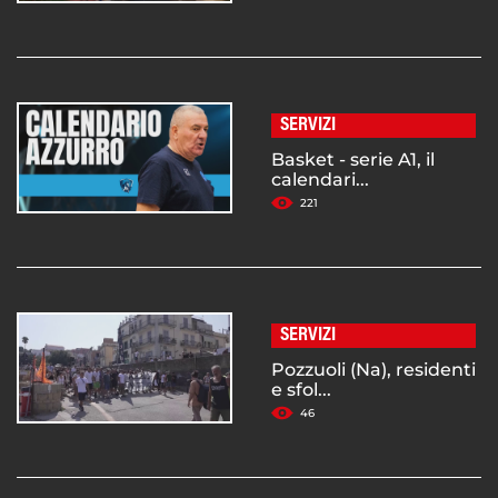
SERVIZI
Basket - serie A1, il
calendari...
221
SERVIZI
Pozzuoli (Na), residenti
e sfol...
46