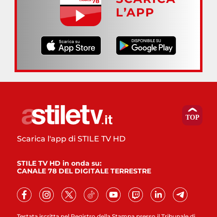
L’APP
Scarica l'app di STILE TV HD
STILE TV HD in onda su:
CANALE 78 DEL DIGITALE TERRESTRE
Testata iscritta nel Registro della Stampa presso il Tribunale di