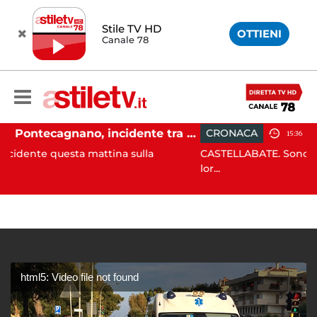
Stile TV HD
OTTIENI
Canale 78
Pontecagnano, incidente tra due auto: 4 feriti
CRONACA
15:36
mattina sulla
CASTELLABATE. Sono rimasti incastrati 
lor...
html5: Video file not found