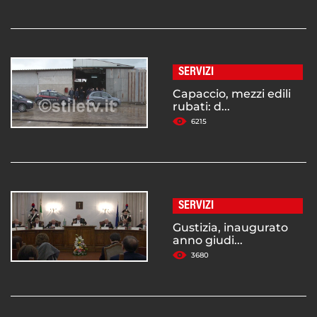
SERVIZI
Capaccio, mezzi edili
rubati: d...
6215
SERVIZI
Gustizia, inaugurato
anno giudi...
3680