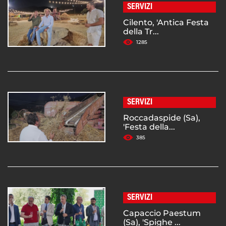
SERVIZI
Cilento, 'Antica Festa
della Tr...
1285
SERVIZI
Roccadaspide (Sa),
'Festa della...
385
SERVIZI
Capaccio Paestum
(Sa), 'Spighe ...