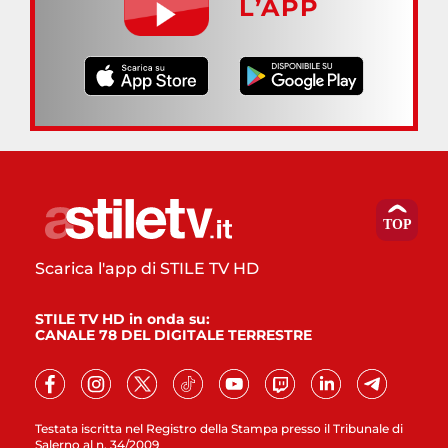
L’APP
Scarica l'app di STILE TV HD
STILE TV HD in onda su:
CANALE 78 DEL DIGITALE TERRESTRE
Testata iscritta nel Registro della Stampa presso il Tribunale di
Salerno al n. 34/2009