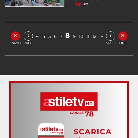
317
«
»
‹
›
8
…
…
4
5
6
7
9
10
11
12
INIZIO
PREC.
SUCC.
FINE
SCARICA