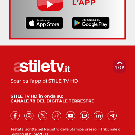
L’APP
Scarica l'app di STILE TV HD
STILE TV HD in onda su:
CANALE 78 DEL DIGITALE TERRESTRE
Testata iscritta nel Registro della Stampa presso il Tribunale di
Salerno al n. 34/2009