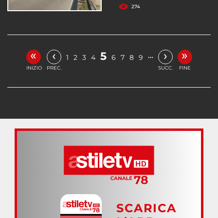
274
«
»
‹
›
5
…
1
2
3
4
6
7
8
9
INIZIO
PREC.
SUCC.
FINE
SCARICA