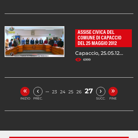
ASSISE CIVICA DEL
COMUNE DI CAPACCIO
DEL 25 MAGGIO 2012
Capaccio, 25.05.12...
6999
«
»
‹
›
27
…
23
24
25
26
INIZIO
PREC.
SUCC.
FINE