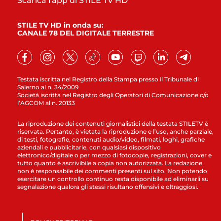
Scarica l'app di STILE TV HD
STILE TV HD in onda su:
CANALE 78 DEL DIGITALE TERRESTRE
Testata iscritta nel Registro della Stampa presso il Tribunale di
Salerno al n. 34/2009
Società iscritta nel Registro degli Operatori di Comunicazione c/o
l’AGCOM al n. 20133
La riproduzione dei contenuti giornalistici della testata STILETV è
riservata. Pertanto, è vietata la riproduzione e l’uso, anche parziale,
di testi, fotografie, contenuti audio/video, filmati, loghi, grafiche
aziendali e pubblicitarie, con qualsiasi dispositivo
elettronico/digitale o per mezzo di fotocopie, registrazioni, cover e
tutto quanto è ascrivibile a copia non autorizzata. La redazione
non è responsabile dei commenti presenti sul sito. Non potendo
esercitare un controllo continuo resta disponibile ad eliminarli su
segnalazione qualora gli stessi risultano offensivi e oltraggiosi.