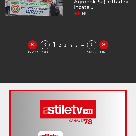
Agropoli (Sa), cittadini
incate...
96
«
»
‹
›
1
…
2
3
4
5
INIZIO
PREC.
SUCC.
FINE