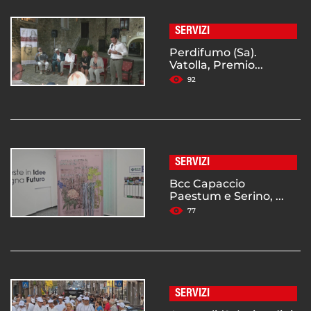
SERVIZI
Perdifumo (Sa).
Vatolla, Premio...
92
SERVIZI
Bcc Capaccio
Paestum e Serino, ...
77
SERVIZI