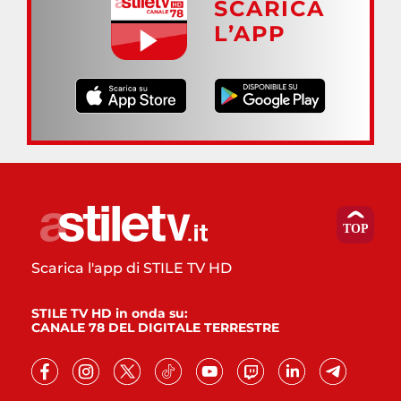
SCARICA
L’APP
Scarica l'app di STILE TV HD
STILE TV HD in onda su:
CANALE 78 DEL DIGITALE TERRESTRE