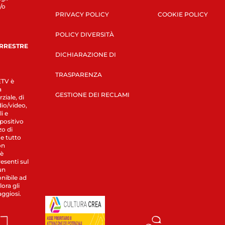
/o
PRIVACY POLICY
COOKIE POLICY
POLICY DIVERSITÀ
ERRESTRE
DICHIARAZIONE DI
TRASPARENZA
LETV è
a
GESTIONE DEI RECLAMI
ziale, di
dio/video,
i e
spositivo
zo di
 e tutto
on
 è
esenti sul
un
nibile ad
ora gli
aggiosi.