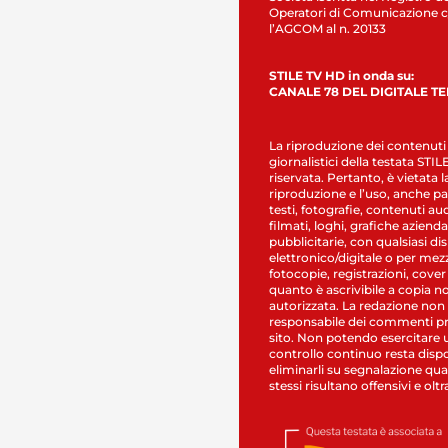
Operatori di Comunicazione c
l’AGCOM al n. 20133
STILE TV HD in onda su:
CANALE 78 DEL DIGITALE T
La riproduzione dei contenuti
giornalistici della testata STI
riservata. Pertanto, è vietata l
riproduzione e l’uso, anche par
testi, fotografie, contenuti au
filmati, loghi, grafiche aziendal
pubblicitarie, con qualsiasi di
elettronico/digitale o per mez
fotocopie, registrazioni, cover
quanto è ascrivibile a copia n
autorizzata. La redazione non
responsabile dei commenti pr
sito. Non potendo esercitare 
controllo continuo resta dispo
eliminarli su segnalazione qual
stessi risultano offensivi e oltr