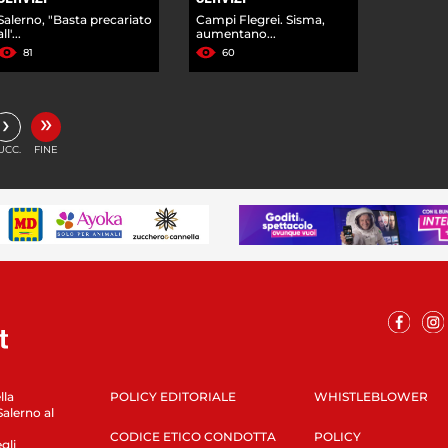
Salerno, "Basta precariato
Campi Flegrei. Sisma,
all'...
aumentano...
81
60
»
›
UCC.
FINE
lla
POLICY EDITORIALE
WHISTLEBLOWER
Salerno al
CODICE ETICO CONDOTTA
POLICY
gli