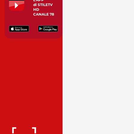
di STILETV
HD
CANALE 78