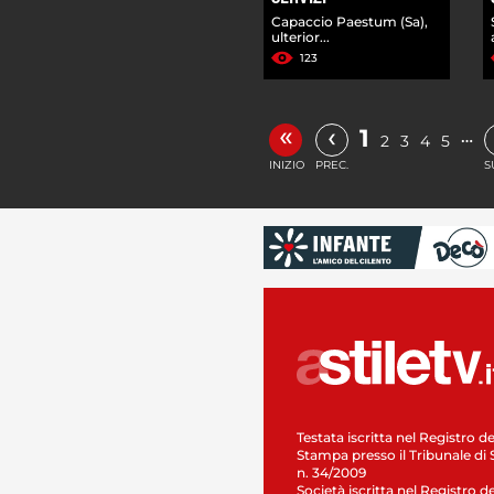
Capaccio Paestum (Sa),
ulterior...
123
«
‹
1
…
2
3
4
5
INIZIO
PREC.
S
Testata iscritta nel Registro de
Stampa presso il Tribunale di 
n. 34/2009
Società iscritta nel Registro de