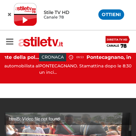
Stile TV HD
OTTIENI
Canale 78
Castellabate, agente della polizia locale aggredito per una multa: turista denunciato
CRONACA
09:53
bilista al
PONTECAGNANO. Stamattina dopo le 8:30 si è verifi
un inci...
html5: Video file not found