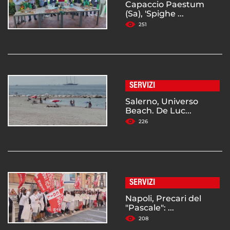
Capaccio Paestum
(Sa), 'Spighe ...
251
SERVIZI
Salerno, Universo
Beach. De Luc...
226
SERVIZI
Napoli, Precari del
"Pascale": ...
208