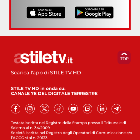
Scarica l'app di STILE TV HD
STILE TV HD in onda su:
CANALE 78 DEL DIGITALE TERRESTRE
Testata iscritta nel Registro della Stampa presso il Tribunale di
Salerno al n. 34/2009
Società iscritta nel Registro degli Operatori di Comunicazione c/o
l’AGCOM al n. 20133