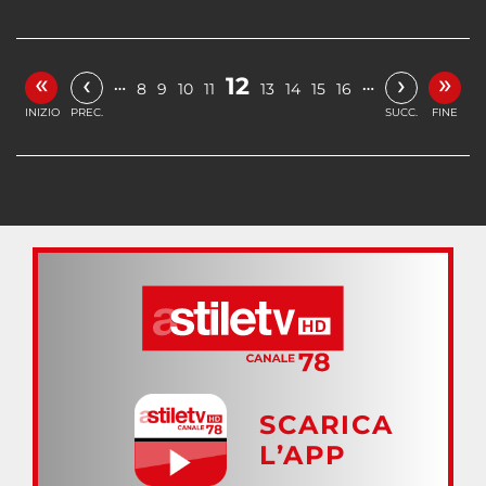
«
»
‹
›
12
…
…
8
9
10
11
13
14
15
16
INIZIO
PREC.
SUCC.
FINE
SCARICA
L’APP