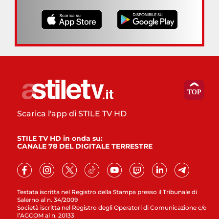
Scarica l'app di STILE TV HD
STILE TV HD in onda su:
CANALE 78 DEL DIGITALE TERRESTRE
Testata iscritta nel Registro della Stampa presso il Tribunale di
Salerno al n. 34/2009
Società iscritta nel Registro degli Operatori di Comunicazione c/o
l’AGCOM al n. 20133