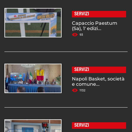
SERVIZI
Capaccio Paestum
(Sa), 1' edizi...
93
SERVIZI
Napoli Basket, società
e comune...
1132
SERVIZI