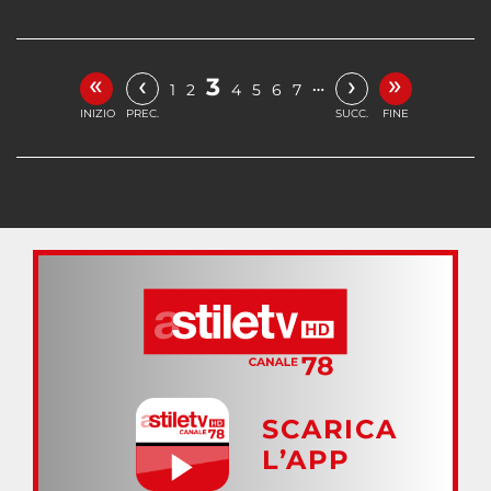
«
»
‹
›
3
…
1
2
4
5
6
7
INIZIO
PREC.
SUCC.
FINE
SCARICA
L’APP