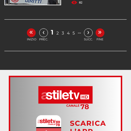
82
«
»
‹
›
1
…
2
3
4
5
INIZIO
PREC.
SUCC.
FINE
SCARICA