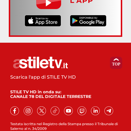
L’APP
Scarica l'app di STILE TV HD
STILE TV HD in onda su:
CANALE 78 DEL DIGITALE TERRESTRE
Testata iscritta nel Registro della Stampa presso il Tribunale di
Salerno al n. 34/2009