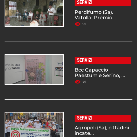
SERVIZI
Perdifumo (Sa).
Vatolla, Premio...
92
SERVIZI
Bcc Capaccio
Paestum e Serino, ...
76
SERVIZI
Agropoli (Sa), cittadini
incate...