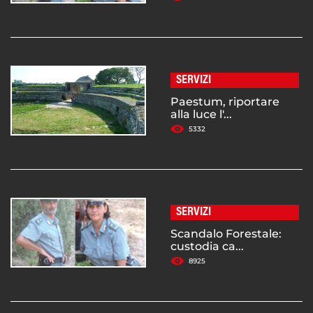
SERVIZI
Paestum, riportare
alla luce l'...
5332
SERVIZI
Scandalo Forestale:
custodia ca...
8925