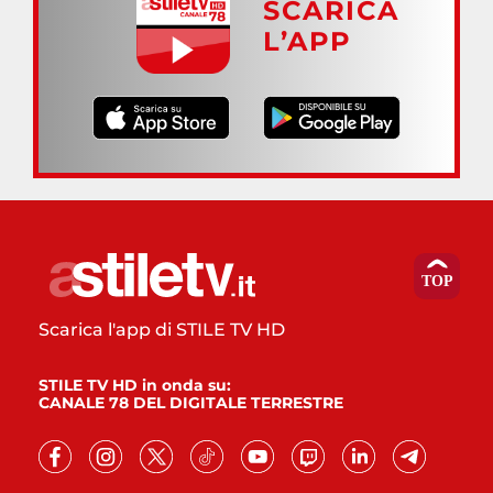
SCARICA
L’APP
Scarica l'app di STILE TV HD
STILE TV HD in onda su:
CANALE 78 DEL DIGITALE TERRESTRE