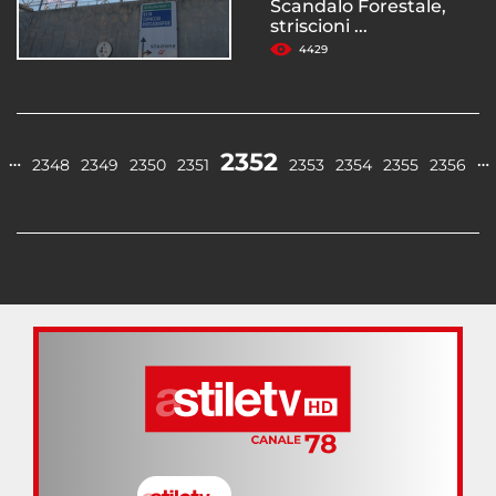
Scandalo Forestale,
striscioni ...
4429
2352
…
…
2348
2349
2350
2351
2353
2354
2355
2356