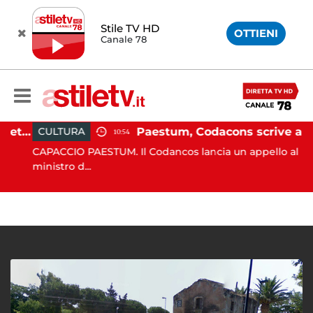
Stile TV HD
OTTIENI
Canale 78
Martina Carbonaro, braccialetto elettronico per i genitori della 14enne uccisa dall'ex
Paestum, Codacons scrive al ministro Giuli: "Rilanciare scavi dell'Anfiteatro nell'area archeologica"
CULTURA
10:54
CAPACCIO PAESTUM. Il Codancos lancia un appello al
ministro d...