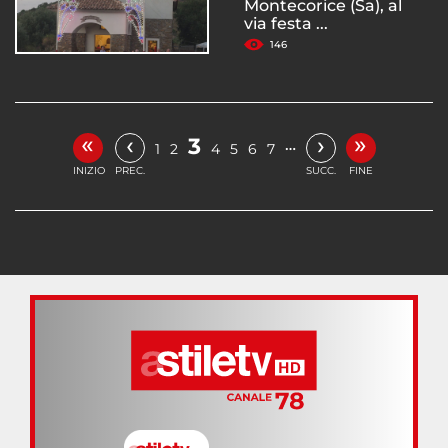
Montecorice (Sa), al
via festa ...
146
«
»
‹
›
3
…
1
2
4
5
6
7
INIZIO
PREC.
SUCC.
FINE