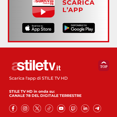
SCARICA
L’APP
Scarica l'app di STILE TV HD
STILE TV HD in onda su:
CANALE 78 DEL DIGITALE TERRESTRE