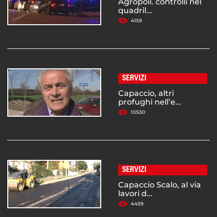
Agropoli. controlli nel
quadril...
4159
SERVIZI
Capaccio, altri
profughi nell’e...
10530
SERVIZI
Capaccio Scalo, al via
lavori d...
4459