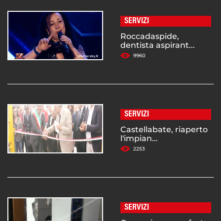
SERVIZI
Roccadaspide,
dentista aspirant...
9960
SERVIZI
Castellabate, riaperto
l'impian...
2253
SERVIZI