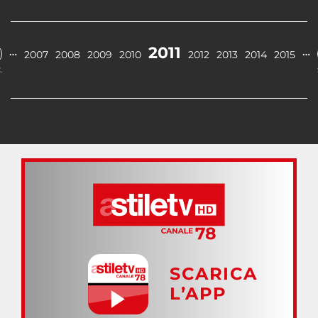
2011
…
…
2007
2008
2009
2010
2012
2013
2014
2015
.
SCARICA
L’APP