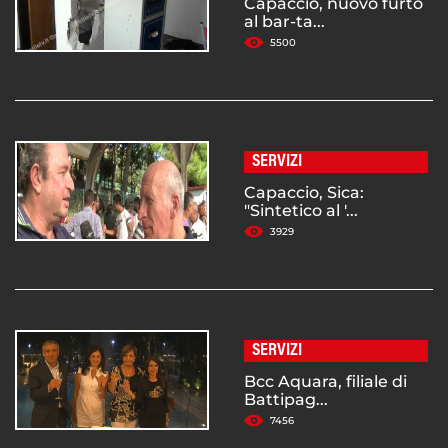
Capaccio, nuovo furto
al bar-ta...
5500
SERVIZI
Capaccio, Sica:
"Sintetico al '...
3929
SERVIZI
Bcc Aquara, filiale di
Battipag...
7456