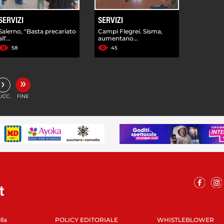
SERVIZI
SERVIZI
Salerno, "Basta precariato
Campi Flegrei. Sisma,
all'...
aumentano...
58
45
»
›
UCC.
FINE
lla
POLICY EDITORIALE
WHISTLEBLOWER