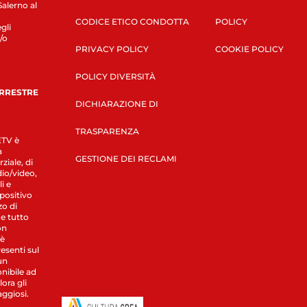
Salerno al
CODICE ETICO CONDOTTA
POLICY
gli
/o
PRIVACY POLICY
COOKIE POLICY
POLICY DIVERSITÀ
ERRESTRE
DICHIARAZIONE DI
TRASPARENZA
LETV è
a
GESTIONE DEI RECLAMI
ziale, di
dio/video,
i e
spositivo
zo di
 e tutto
on
 è
esenti sul
un
nibile ad
ora gli
aggiosi.