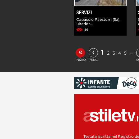
SERVIZI
Capaccio Paestum (Sa),
ulterior...
86
«
‹
1
…
2
3
4
5
INIZIO
PREC.
S
Testata iscritta nel Registro de