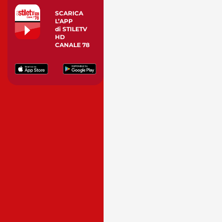
SCARICA
L’APP
di STILETV
HD
CANALE 78