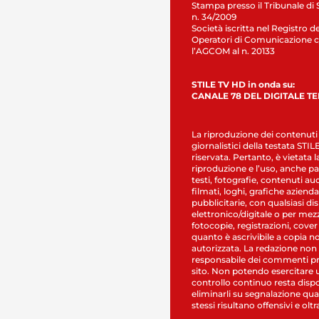
Stampa presso il Tribunale di 
n. 34/2009
Società iscritta nel Registro de
Operatori di Comunicazione c
l’AGCOM al n. 20133
STILE TV HD in onda su:
CANALE 78 DEL DIGITALE T
La riproduzione dei contenuti
giornalistici della testata STI
riservata. Pertanto, è vietata l
riproduzione e l’uso, anche par
testi, fotografie, contenuti au
filmati, loghi, grafiche aziendal
pubblicitarie, con qualsiasi di
elettronico/digitale o per mez
fotocopie, registrazioni, cover
quanto è ascrivibile a copia n
autorizzata. La redazione non
responsabile dei commenti pr
sito. Non potendo esercitare 
controllo continuo resta dispo
eliminarli su segnalazione qual
stessi risultano offensivi e oltr