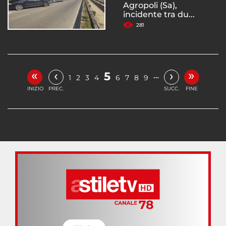
Agropoli (Sa),
incidente tra du...
281
«
»
‹
›
5
…
1
2
3
4
6
7
8
9
INIZIO
PREC.
SUCC.
FINE