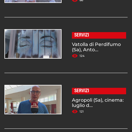
86
SERVIZI
Vatolla di Perdifumo
(Sa), Anto...
124
SERVIZI
Agropoli (Sa), cinema:
luglio d...
121