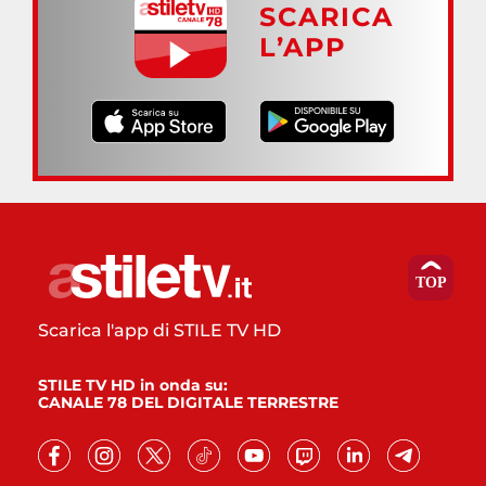
SCARICA
L’APP
Scarica l'app di STILE TV HD
STILE TV HD in onda su:
CANALE 78 DEL DIGITALE TERRESTRE