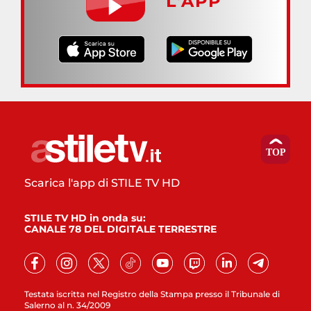
L’APP
Scarica l'app di STILE TV HD
STILE TV HD in onda su:
CANALE 78 DEL DIGITALE TERRESTRE
Testata iscritta nel Registro della Stampa presso il Tribunale di
Salerno al n. 34/2009