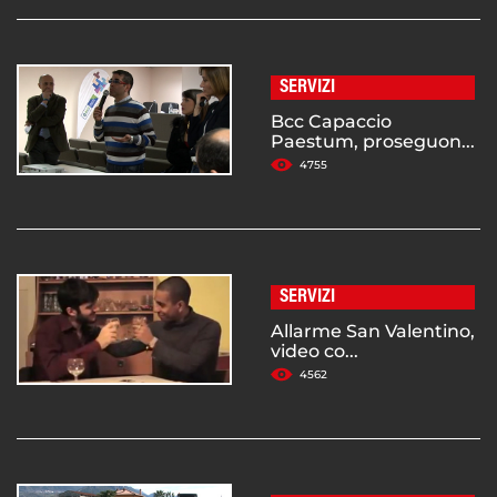
SERVIZI
Bcc Capaccio
Paestum, proseguon...
4755
SERVIZI
Allarme San Valentino,
video co...
4562