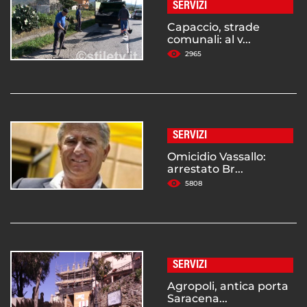
SERVIZI
Capaccio, strade
comunali: al v...
2965
SERVIZI
Omicidio Vassallo:
arrestato Br...
5808
SERVIZI
Agropoli, antica porta
Saracena...