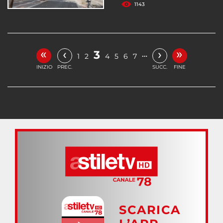
1143
«
»
‹
›
3
…
1
2
4
5
6
7
INIZIO
PREC.
SUCC.
FINE
SCARICA