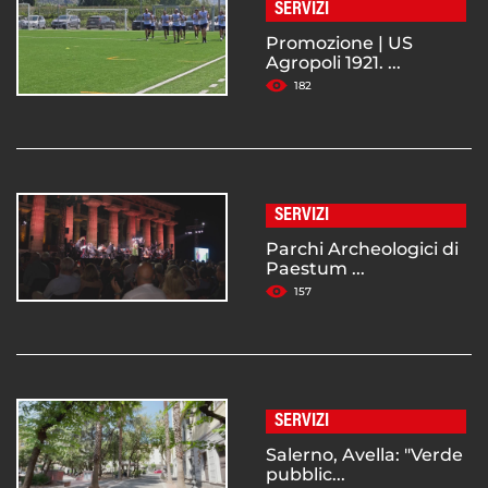
SERVIZI
Promozione | US
Agropoli 1921. ...
182
SERVIZI
Parchi Archeologici di
Paestum ...
157
SERVIZI
Salerno, Avella: "Verde
pubblic...