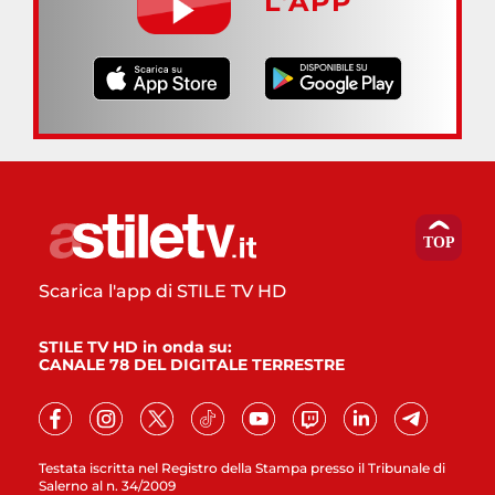
L’APP
Scarica l'app di STILE TV HD
STILE TV HD in onda su:
CANALE 78 DEL DIGITALE TERRESTRE
Testata iscritta nel Registro della Stampa presso il Tribunale di
Salerno al n. 34/2009