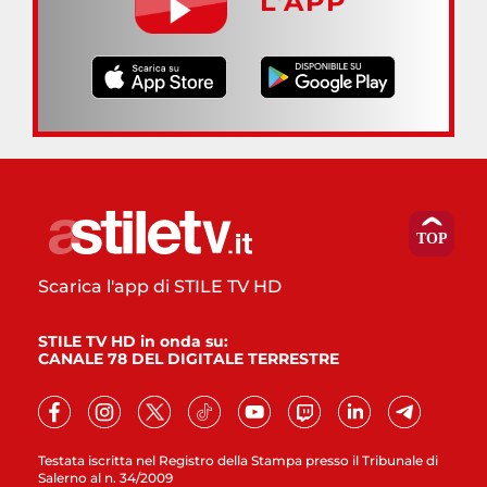
L’APP
Scarica l'app di STILE TV HD
STILE TV HD in onda su:
CANALE 78 DEL DIGITALE TERRESTRE
Testata iscritta nel Registro della Stampa presso il Tribunale di
Salerno al n. 34/2009