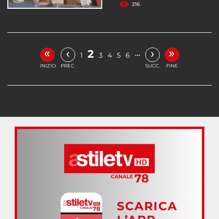
216
«
»
‹
›
2
…
1
3
4
5
6
INIZIO
PREC.
SUCC.
FINE
SCARICA