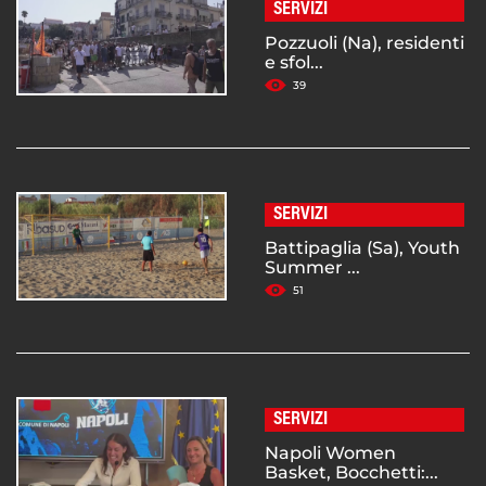
SERVIZI
Pozzuoli (Na), residenti
e sfol...
39
SERVIZI
Battipaglia (Sa), Youth
Summer ...
51
SERVIZI
Napoli Women
Basket, Bocchetti:...