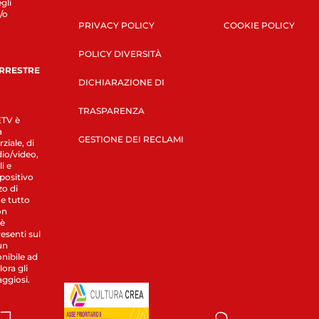
gli
/o
PRIVACY POLICY
COOKIE POLICY
POLICY DIVERSITÀ
ERRESTRE
DICHIARAZIONE DI
TRASPARENZA
LETV è
a
GESTIONE DEI RECLAMI
ziale, di
dio/video,
i e
spositivo
zo di
 e tutto
on
 è
esenti sul
un
nibile ad
ora gli
aggiosi.