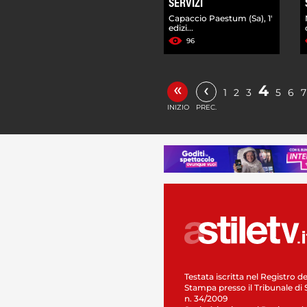
SERVIZI
Capaccio Paestum (Sa), 1'
edizi...
96
«
‹
4
1
2
3
5
6
7
INIZIO
PREC.
Testata iscritta nel Registro de
Stampa presso il Tribunale di 
n. 34/2009