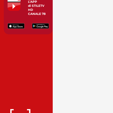
L’APP
di STILETV
HD
CANALE 78