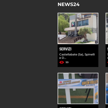
NEWS24
SERVIZI
Castellabate (Sa), Spinelli
e D...
99