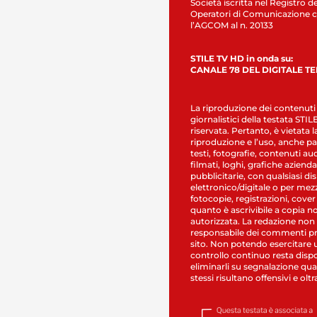
Società iscritta nel Registro de
Operatori di Comunicazione c
l’AGCOM al n. 20133
STILE TV HD in onda su:
CANALE 78 DEL DIGITALE T
La riproduzione dei contenuti
giornalistici della testata STI
riservata. Pertanto, è vietata l
riproduzione e l’uso, anche par
testi, fotografie, contenuti au
filmati, loghi, grafiche aziendal
pubblicitarie, con qualsiasi di
elettronico/digitale o per mez
fotocopie, registrazioni, cover
quanto è ascrivibile a copia n
autorizzata. La redazione non
responsabile dei commenti pr
sito. Non potendo esercitare 
controllo continuo resta dispo
eliminarli su segnalazione qual
stessi risultano offensivi e oltr