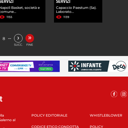
SERVIZI
SERVIZI
Napoli Basket, società e
Capaccio Paestum (Sa).
comune...
Laborato...
1155
1139
»
›
…
8
SUCC.
FINE
lla
POLICY EDITORIALE
WHISTLEBLOWER
Salerno al
CODICE ETICO CONDOTTA
POLICY