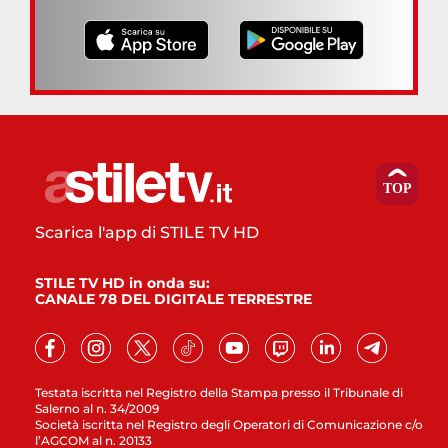
Scarica l'app di STILE TV HD
STILE TV HD in onda su:
CANALE 78 DEL DIGITALE TERRESTRE
Testata iscritta nel Registro della Stampa presso il Tribunale di
Salerno al n. 34/2009
Società iscritta nel Registro degli Operatori di Comunicazione c/o
l’AGCOM al n. 20133