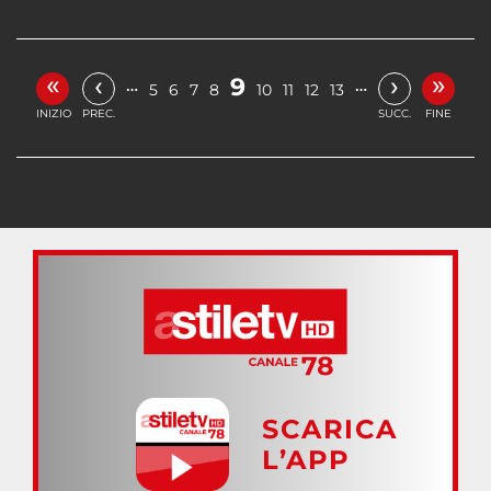
«
»
‹
›
9
…
…
5
6
7
8
10
11
12
13
INIZIO
PREC.
SUCC.
FINE
SCARICA
L’APP