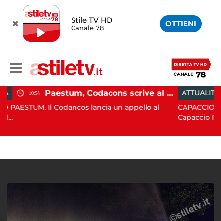
Stile TV HD
OTTIENI
Canale 78
Paestum, Codacons scrive al ministro Giuli: "Rilanciare scavi dell'Anfiteatro nell'area archeologica"
ATTUALITÀ
15:05
ancos lancia un appello al
CAPACCIO PAESTUM. Incisiva 
Capaccio Paes...