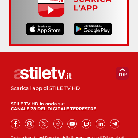
L’APP
Scarica l'app di STILE TV HD
STILE TV HD in onda su:
CANALE 78 DEL DIGITALE TERRESTRE
Testata iscritta nel Registro della Stampa presso il Tribunale di