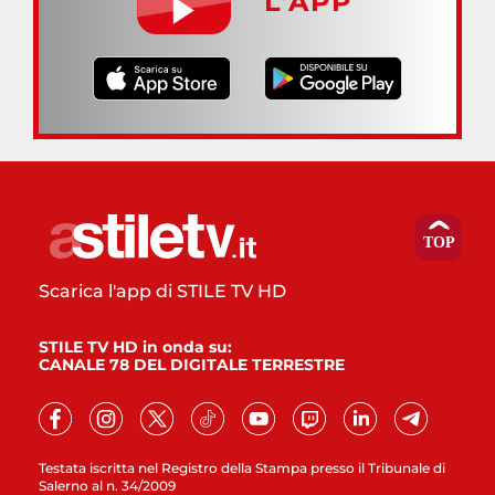
L’APP
Scarica l'app di STILE TV HD
STILE TV HD in onda su:
CANALE 78 DEL DIGITALE TERRESTRE
Testata iscritta nel Registro della Stampa presso il Tribunale di
Salerno al n. 34/2009