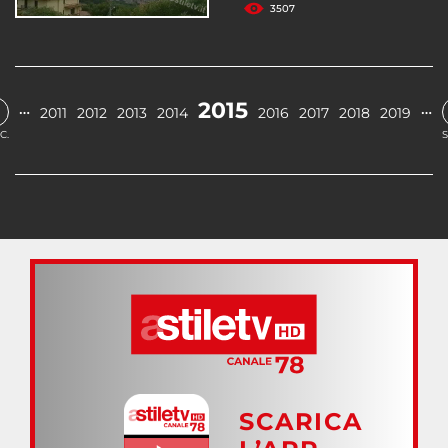
3507
2015
…
…
2011
2012
2013
2014
2016
2017
2018
2019
C.
S
SCARICA