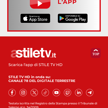
L’APP
Scarica l'app di STILE TV HD
STILE TV HD in onda su:
CANALE 78 DEL DIGITALE TERRESTRE
Testata iscritta nel Registro della Stampa presso il Tribunale di
Salerno al n. 34/2009