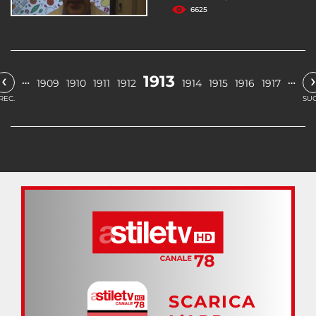
6625
‹
›
1913
…
…
1909
1910
1911
1912
1914
1915
1916
1917
REC.
SUC
SCARICA