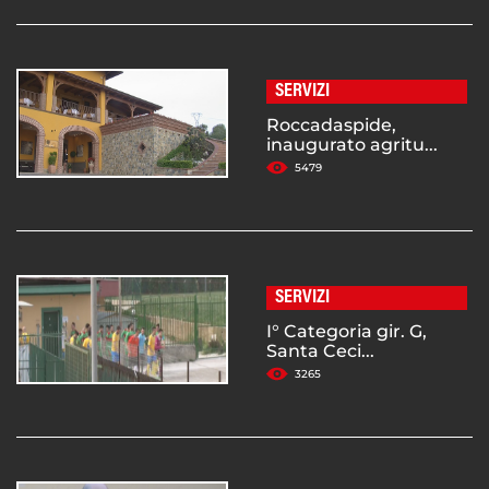
SERVIZI
Roccadaspide,
inaugurato agritu...
5479
SERVIZI
I° Categoria gir. G,
Santa Ceci...
3265