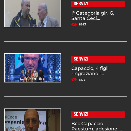
SERVIZI
I° Categoria gir. G,
Santa Ceci...
8983
SERVIZI
Capaccio, 4 figli
ringraziano l...
6175
SERVIZI
Bcc Capaccio
Paestum, adesione ...