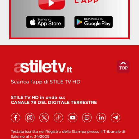
L’APP
Scarica l'app di STILE TV HD
STILE TV HD in onda su:
CANALE 78 DEL DIGITALE TERRESTRE
Testata iscritta nel Registro della Stampa presso il Tribunale di
Salerno al n. 34/2009