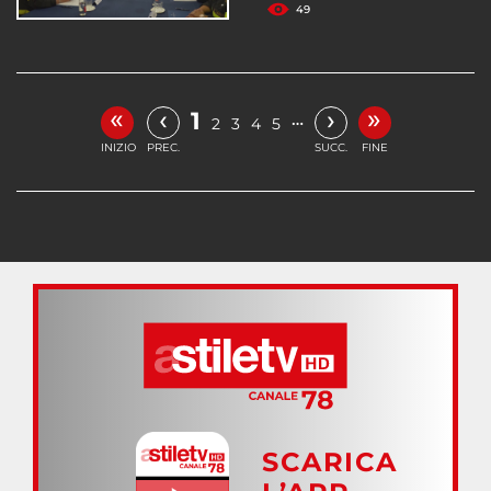
49
«
»
‹
›
1
…
2
3
4
5
INIZIO
PREC.
SUCC.
FINE
SCARICA