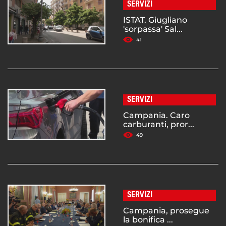
SERVIZI
ISTAT. Giugliano
'sorpassa' Sal...
41
SERVIZI
Campania. Caro
carburanti, pror...
49
SERVIZI
Campania, prosegue
la bonifica ...