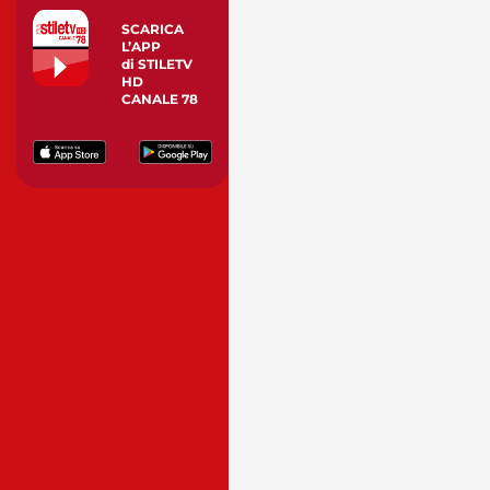
SCARICA
L’APP
di STILETV
HD
CANALE 78