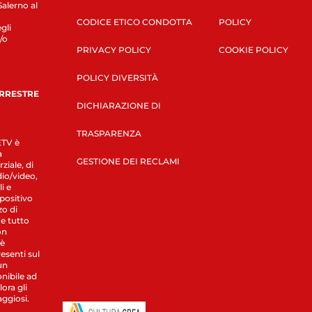
Salerno al
CODICE ETICO CONDOTTA
POLICY
gli
/o
PRIVACY POLICY
COOKIE POLICY
POLICY DIVERSITÀ
ERRESTRE
DICHIARAZIONE DI
TRASPARENZA
LETV è
a
GESTIONE DEI RECLAMI
ziale, di
dio/video,
i e
spositivo
zo di
 e tutto
on
 è
esenti sul
un
nibile ad
ora gli
aggiosi.