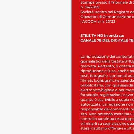
Stampa presso il Tribunale di 
n. 34/2009
Società iscritta nel Registro de
Operatori di Comunicazione c
l’AGCOM al n. 20133
STILE TV HD in onda su:
CANALE 78 DEL DIGITALE T
La riproduzione dei contenuti
giornalistici della testata STI
riservata. Pertanto, è vietata l
riproduzione e l’uso, anche par
testi, fotografie, contenuti au
filmati, loghi, grafiche aziendal
pubblicitarie, con qualsiasi di
elettronico/digitale o per mez
fotocopie, registrazioni, cover
quanto è ascrivibile a copia n
autorizzata. La redazione non
responsabile dei commenti pr
sito. Non potendo esercitare 
controllo continuo resta dispo
eliminarli su segnalazione qual
stessi risultano offensivi e oltr