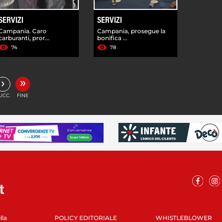
SERVIZI
SERVIZI
Campania. Caro
Campania, prosegue la
carburanti, pror...
bonifica ...
74
78
»
›
UCC.
FINE
lla
POLICY EDITORIALE
WHISTLEBLOWER