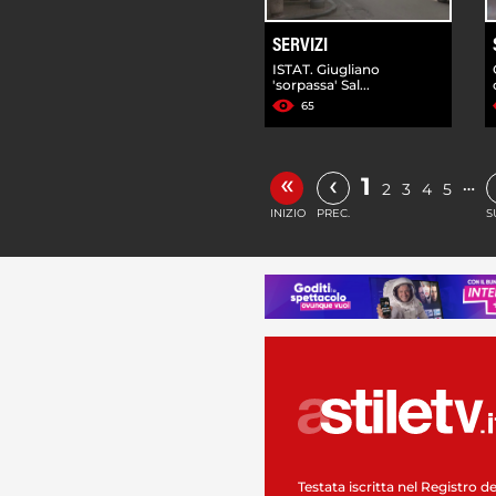
SERVIZI
ISTAT. Giugliano
'sorpassa' Sal...
65
«
‹
1
…
2
3
4
5
INIZIO
PREC.
S
Testata iscritta nel Registro de