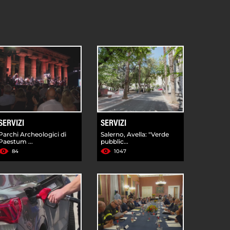
SERVIZI
SERVIZI
Parchi Archeologici di
Salerno, Avella: "Verde
Paestum ...
pubblic...
84
1047