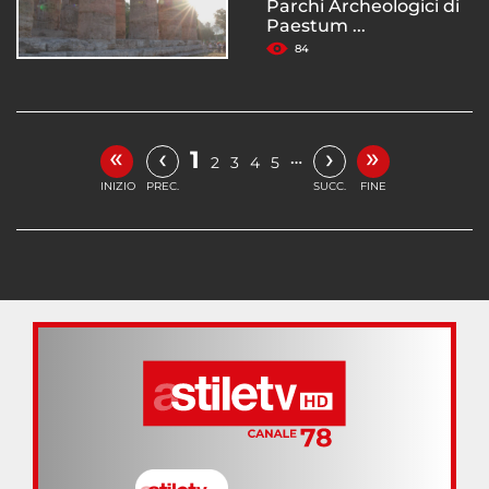
Parchi Archeologici di
Paestum ...
84
«
»
‹
›
1
…
2
3
4
5
INIZIO
PREC.
SUCC.
FINE