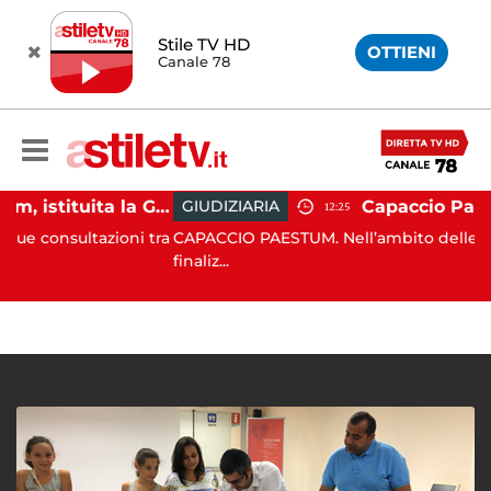
Stile TV HD
OTTIENI
Canale 78
Capaccio Paestum, istituita la Guardia Medica Turistica presso il Psaut di Piazza Santini
GIUDIZIARIA
12:25
ltazioni tra
CAPACCIO PAESTUM. Nell’ambito delle costanti att
finaliz...