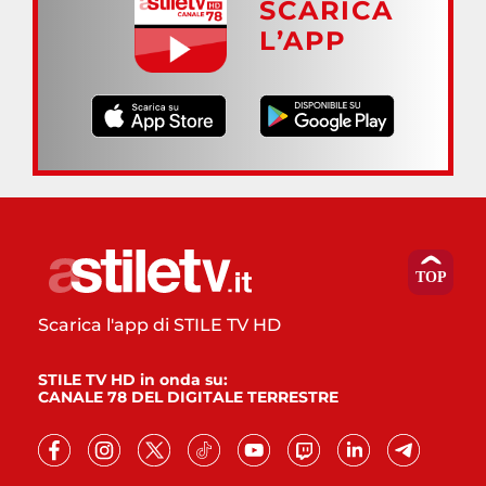
SCARICA
L’APP
Scarica l'app di STILE TV HD
STILE TV HD in onda su:
CANALE 78 DEL DIGITALE TERRESTRE