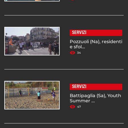
SERVIZI
Pozzuoli (Na), residenti
e sfol...
34
SERVIZI
Battipaglia (Sa), Youth
Summer ...
47