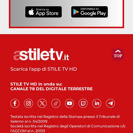
Scarica l'app di STILE TV HD
STILE TV HD in onda su:
CANALE 78 DEL DIGITALE TERRESTRE
Testata iscritta nel Registro della Stampa presso il Tribunale di
Salerno al n. 34/2009
Società iscritta nel Registro degli Operatori di Comunicazione c/o
l’AGCOM al n. 20133