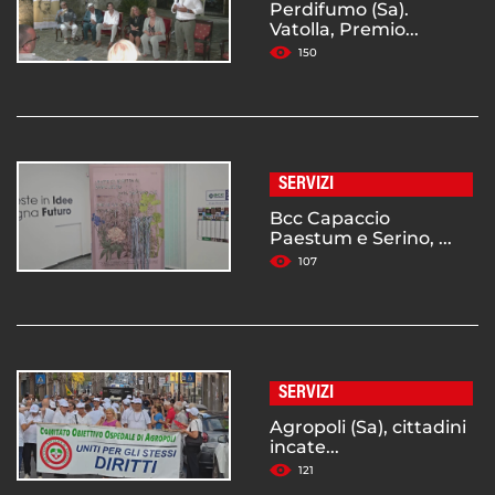
Perdifumo (Sa).
Vatolla, Premio...
150
SERVIZI
Bcc Capaccio
Paestum e Serino, ...
107
SERVIZI
Agropoli (Sa), cittadini
incate...
121