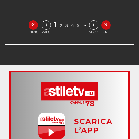
«
»
‹
›
1
…
2
3
4
5
INIZIO
PREC.
SUCC.
FINE
SCARICA
L’APP