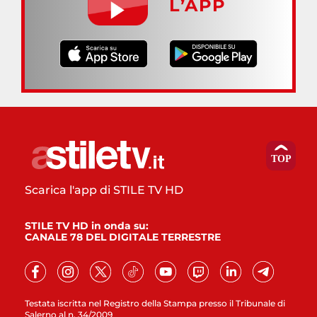
L’APP
Scarica l'app di STILE TV HD
STILE TV HD in onda su:
CANALE 78 DEL DIGITALE TERRESTRE
Testata iscritta nel Registro della Stampa presso il Tribunale di
Salerno al n. 34/2009