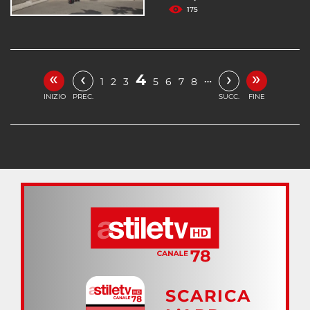
175
«
»
‹
›
4
…
1
2
3
5
6
7
8
INIZIO
PREC.
SUCC.
FINE
SCARICA