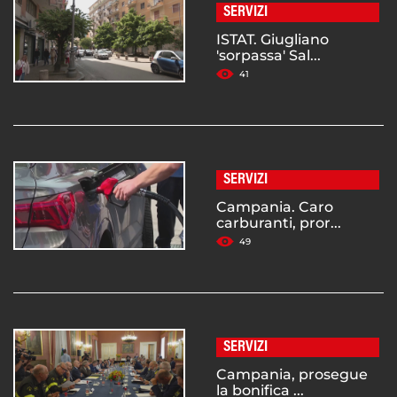
SERVIZI
ISTAT. Giugliano
'sorpassa' Sal...
41
SERVIZI
Campania. Caro
carburanti, pror...
49
SERVIZI
Campania, prosegue
la bonifica ...