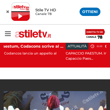
Stile TV HD
OTTIENI
Canale 78
Paestum, Codacons scrive al ministro Giuli: "Rilanciare scavi dell'Anfiteatro nell'area archeologica"
ATTUALITÀ
15:05
cia un appello al
CAPACCIO PAESTUM. Incisiva azione de
Capaccio Paes...