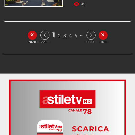
49
«
»
‹
›
1
…
2
3
4
5
INIZIO
PREC.
SUCC.
FINE
SCARICA