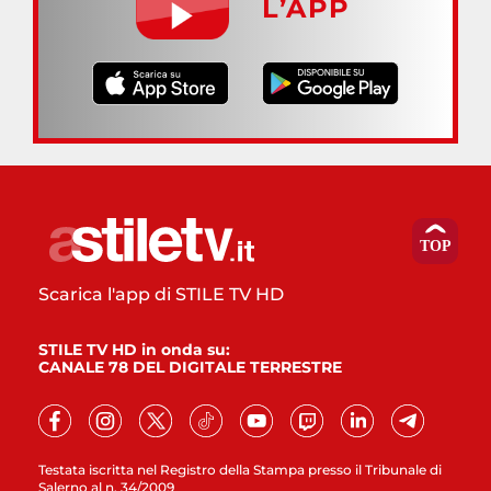
L’APP
Scarica l'app di STILE TV HD
STILE TV HD in onda su:
CANALE 78 DEL DIGITALE TERRESTRE
Testata iscritta nel Registro della Stampa presso il Tribunale di
Salerno al n. 34/2009