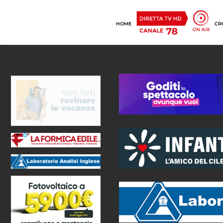
HOME
CR