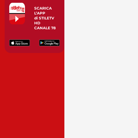
SCARICA
L’APP
di STILETV
HD
CANALE 78