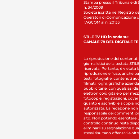
Stampa presso il Tribunale di 
n. 34/2009
Società iscritta nel Registro de
Operatori di Comunicazione c
l’AGCOM al n. 20133
STILE TV HD in onda su:
CANALE 78 DEL DIGITALE T
La riproduzione dei contenuti
giornalistici della testata STI
riservata. Pertanto, è vietata l
riproduzione e l’uso, anche par
testi, fotografie, contenuti au
filmati, loghi, grafiche aziendal
pubblicitarie, con qualsiasi di
elettronico/digitale o per mez
fotocopie, registrazioni, cover
quanto è ascrivibile a copia n
autorizzata. La redazione non
responsabile dei commenti pr
sito. Non potendo esercitare 
controllo continuo resta dispo
eliminarli su segnalazione qual
stessi risultano offensivi e oltr