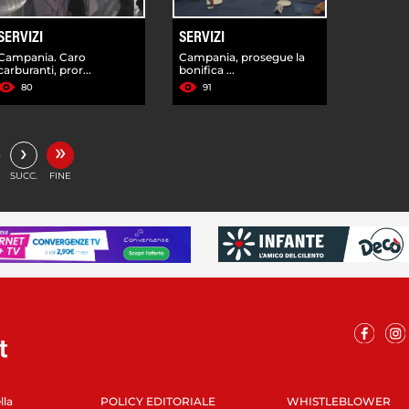
SERVIZI
SERVIZI
Campania. Caro
Campania, prosegue la
carburanti, pror...
bonifica ...
80
91
»
›
…
SUCC.
FINE
lla
POLICY EDITORIALE
WHISTLEBLOWER