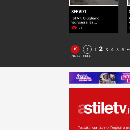
SERVIZI
ISTAT. Giugliano
'sorpassa' Sal...
71
«
‹
2
1
3
4
5
6
INIZIO
PREC.
Testata iscritta nel Registro de