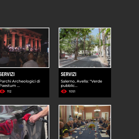
SERVIZI
SERVIZI
Parchi Archeologici di
Salerno, Avella: "Verde
Paestum ...
pubblic...
112
1051