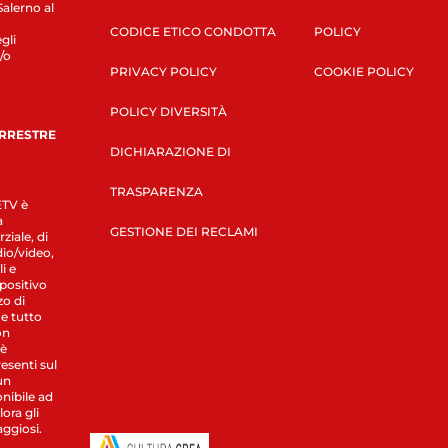
Salerno al
CODICE ETICO CONDOTTA
POLICY
gli
/o
PRIVACY POLICY
COOKIE POLICY
POLICY DIVERSITÀ
ERRESTRE
DICHIARAZIONE DI
TRASPARENZA
LETV è
a
GESTIONE DEI RECLAMI
ziale, di
dio/video,
i e
spositivo
zo di
 e tutto
on
 è
esenti sul
un
nibile ad
ora gli
aggiosi.