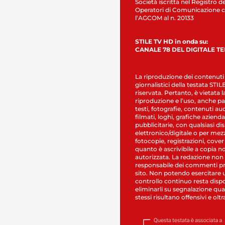
Società iscritta nel Registro de
Operatori di Comunicazione c
l’AGCOM al n. 20133
STILE TV HD in onda su:
CANALE 78 DEL DIGITALE T
La riproduzione dei contenuti
giornalistici della testata STI
riservata. Pertanto, è vietata l
riproduzione e l’uso, anche par
testi, fotografie, contenuti au
filmati, loghi, grafiche aziendal
pubblicitarie, con qualsiasi di
elettronico/digitale o per mez
fotocopie, registrazioni, cover
quanto è ascrivibile a copia n
autorizzata. La redazione non
responsabile dei commenti pr
sito. Non potendo esercitare 
controllo continuo resta dispo
eliminarli su segnalazione qual
stessi risultano offensivi e oltr