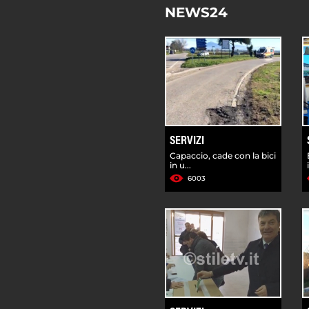
NEWS24
SERVIZI
Capaccio, cade con la bici
in u...
6003