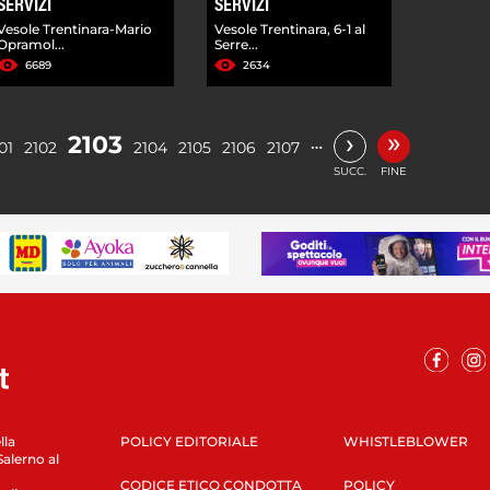
SERVIZI
SERVIZI
Vesole Trentinara-Mario
Vesole Trentinara, 6-1 al
Opramol...
Serre...
6689
2634
»
›
2103
…
01
2102
2104
2105
2106
2107
SUCC.
FINE
lla
POLICY EDITORIALE
WHISTLEBLOWER
Salerno al
CODICE ETICO CONDOTTA
POLICY