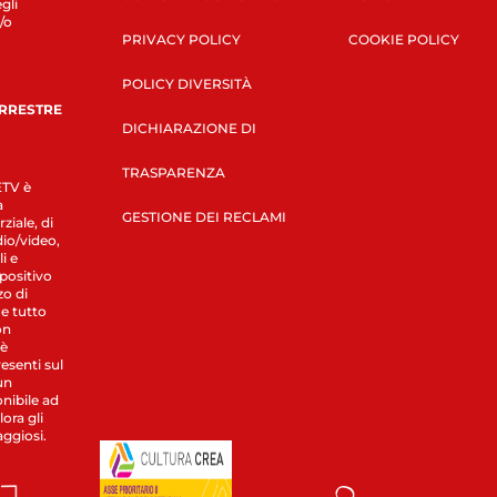
gli
/o
PRIVACY POLICY
COOKIE POLICY
POLICY DIVERSITÀ
ERRESTRE
DICHIARAZIONE DI
TRASPARENZA
LETV è
a
GESTIONE DEI RECLAMI
ziale, di
dio/video,
i e
spositivo
zo di
 e tutto
on
 è
esenti sul
un
nibile ad
ora gli
aggiosi.