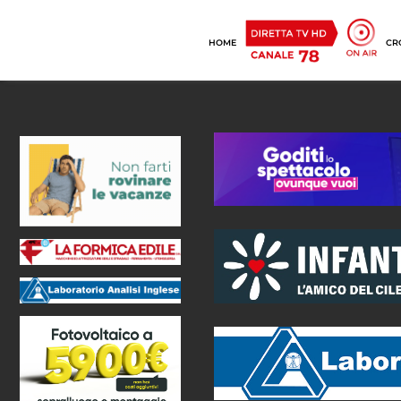
HOME
CR