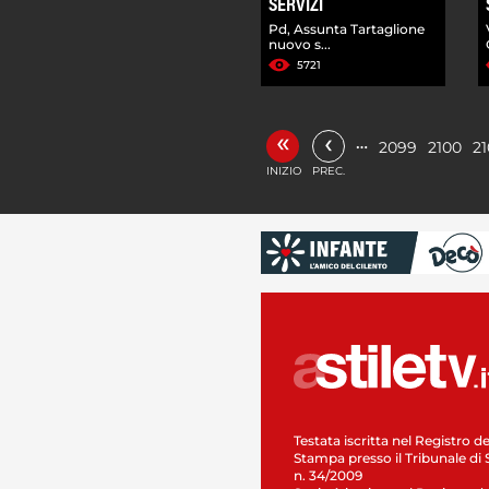
SERVIZI
Pd, Assunta Tartaglione
nuovo s...
5721
«
‹
…
2099
2100
21
INIZIO
PREC.
Testata iscritta nel Registro de
Stampa presso il Tribunale di 
n. 34/2009