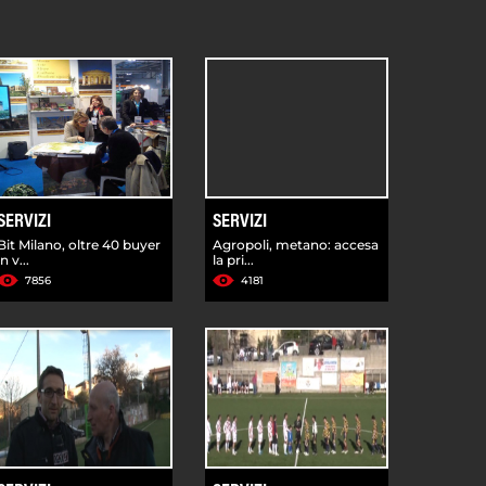
SERVIZI
SERVIZI
Bit Milano, oltre 40 buyer
Agropoli, metano: accesa
in v...
la pri...
7856
4181