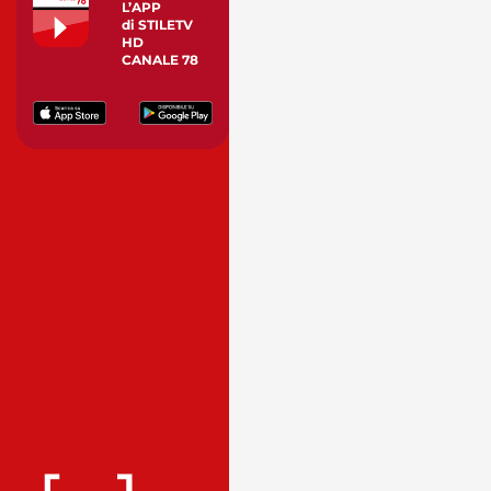
L’APP
di STILETV
HD
CANALE 78